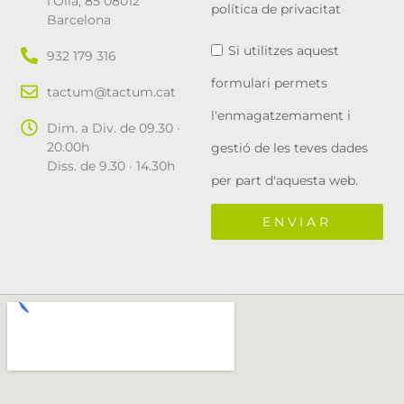
l'Olla, 85 08012
política de privacitat
Barcelona
Si utilitzes aquest
932 179 316
formulari permets
tactum@tactum.cat
l'enmagatzemament i
Dim. a Div. de 09.30 ·
20.00h
gestió de les teves dades
Diss. de 9.30 · 14.30h
per part d'aquesta web.
ENVIAR